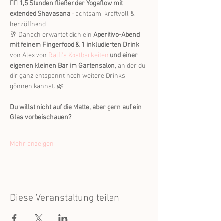
🧘‍♀️ 
1,5 Stunden fließender Yogaflow mit 
extended Shavasana
 - achtsam, kraftvoll & 
herzöffnend
🥂 Danach erwartet dich ein 
Aperitivo-Abend 
mit feinem Fingerfood & 1 inkludierten Drink
von Alex von 
Ralfi's Kostbarkeiten
und einer 
eigenen kleinen Bar im Gartensalon
, an der du 
dir ganz entspannt noch weitere Drinks 
gönnen kannst. 🌿
Du willst nicht auf die Matte, aber gern auf ein 
Glas vorbeischauen?
Mehr anzeigen
Diese Veranstaltung teilen