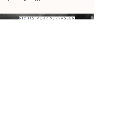
NICHTS MEHR VERPASSEN
Melde dich an für den Newsletter
NEWSLETTER ABONNIEREN
E-Mail-Adresse hier eingeben
Jetzt anmelden
Wenn du Fragen hast, melde dich gerne jederzeit:
info@yogadate.at
Tel.:
+43 676 46 18 183