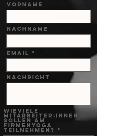
Vorname
Nachname
Email
Nachricht
Wieviele
Mitarbeiter:innen
sollen am
Firmenyoga
teilnehmen?